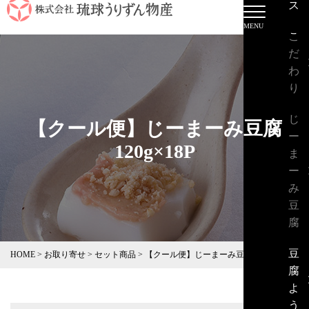
ス
こ
だ
わ
り
じ
【クール便】じーまーみ豆腐
ー
120g×18P
ま
ー
み
豆
腐
豆
HOME
>
お取り寄せ
>
セット商品
>
【クール便】じーまーみ豆腐120g×18P
腐
よ
う