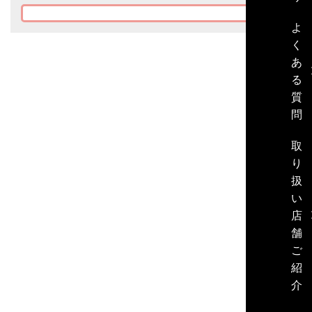
よ
く
あ
る
質
問
取
り
扱
い
店
舗
ご
紹
介