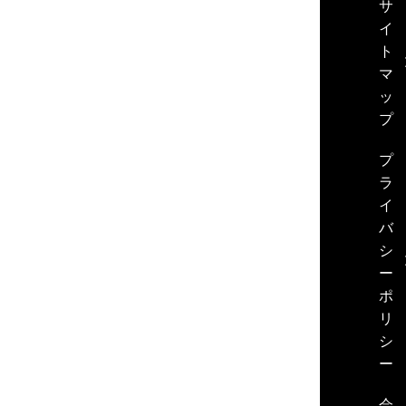
サ
イ
ト
マ
ッ
プ
プ
ラ
イ
バ
シ
ー
ポ
リ
シ
ー
会