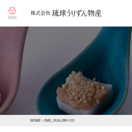
HOME
>
IMG_9116-200×133